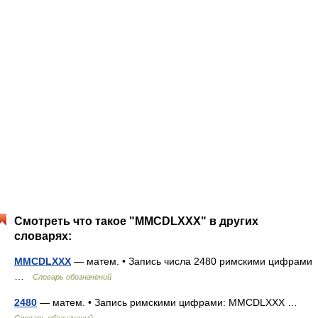
Смотреть что такое "MMCDLXXX" в других
словарях:
MMCDLXXX
— матем. • Запись числа 2480 римскими цифрами
…
Словарь обозначений
2480
— матем. • Запись римскими цифрами: MMCDLXXX …