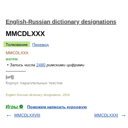
English-Russian dictionary designations
MMCDLXXX
Толкование
Перевод
MMCDLXXX
матем.
•
Запись числа
2480
римскими цифрами
.
—————
[url]]
Корпус параллельных текстов
English-Russian dictionary designations
.
2014
.
Игры ⚽
Поможем написать курсовую
MMCDLXXVIII
MMCDLXXXI